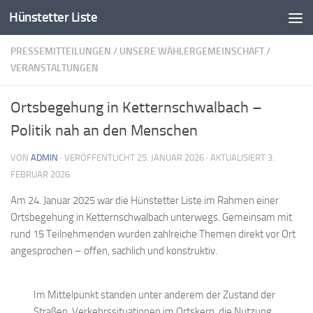
Hünstetter Liste
Zum Inhalt springen
PRESSEMITTEILUNGEN
/
UNSERE WÄHLERGEMEINSCHAFT
/
VERANSTALTUNGEN
Ortsbegehung in Ketternschwalbach –
Politik nah an den Menschen
VON
ADMIN
· VERÖFFENTLICHT
25. JANUAR 2026
· AKTUALISIERT
3.
FEBRUAR 2026
Am 24. Januar 2025 war die Hünstetter Liste im Rahmen einer
Ortsbegehung in Ketternschwalbach unterwegs. Gemeinsam mit
rund 15 Teilnehmenden wurden zahlreiche Themen direkt vor Ort
angesprochen – offen, sachlich und konstruktiv.
Im Mittelpunkt standen unter anderem der Zustand der
Straßen, Verkehrssituationen im Ortskern, die Nutzung