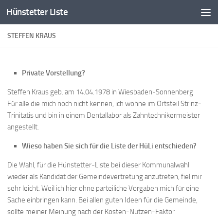
Hünstetter Liste
Zum Inhalt springen
STEFFEN KRAUS
Private Vorstellung?
Steffen Kraus geb. am 14.04.1978 in Wiesbaden-Sonnenberg
Für alle die mich noch nicht kennen, ich wohne im Ortsteil Strinz-
Trinitatis und bin in einem Dentallabor als Zahntechnikermeister
angestellt.
Wieso haben Sie sich für die Liste der HüLi entschieden?
Die Wahl, für die Hünstetter-Liste bei dieser Kommunalwahl
wieder als Kandidat der Gemeindevertretung anzutreten, fiel mir
sehr leicht. Weil ich hier ohne parteiliche Vorgaben mich für eine
Sache einbringen kann. Bei allen guten Ideen für die Gemeinde,
sollte meiner Meinung nach der Kosten-Nutzen-Faktor