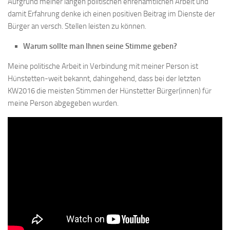
Aufgrund meiner langen politischen ehrenamtlichen Arbeit und
damit Erfahrung denke ich einen positiven Beitrag im Dienste der
Bürger an versch. Stellen leisten zu können.
Warum sollte man Ihnen seine Stimme geben?
Meine politische Arbeit in Verbindung mit meiner Person ist
Hünstetten-weit bekannt, dahingehend, dass bei der letzten
KW2016 die meisten Stimmen der Hünstetter Bürger(innen) für
meine Person abgegeben wurden.