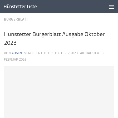
Hünstetter Liste
Zum Inhalt springen
BÜRGERBLATT
Hünstetter Bürgerblatt Ausgabe Oktober
2023
VON
ADMIN
· VERÖFFENTLICHT
1. OKTOBER 2023
· AKTUALISIERT
3.
FEBRUAR 2026