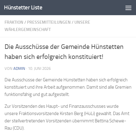
Hünstetter Liste
Zum Inhalt springen
FRAKTION
/
PRESSEMITTEILUNGEN
/
UNSERE
WÄHLERGEMEINSCHAFT
Die Ausschüsse der Gemeinde Hünstetten
haben sich erfolgreich konstituiert!
VON
ADMIN
·
10. JUNI 2026
Die Ausschüsse der Gemeinde Hünstetten haben sich erfolgreich
konstituiert und ihre Arbeit aufgenommen. Damit sind alle Gremien
funktionsfähig und gut aufgestellt.
Zur Vorsitzenden des Haupt- und Finanzausschusses wurde
unsere Fraktionsvorsitzende Kirsten Berg (HüLi) gewählt. Das Amt
der stellvertretenden Vorsitzenden übernimmt Bettina Schewe-
Rau (CDU).