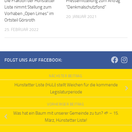
Die Fraktion der Hünstetter
Pressemitteilung zum Antrag
Liste nimmt Stellung zum
“Denkmalschutzfond”
Vorhaben „Open Limes“ im
20. JANUAR 2021
Ortsteil Görsroth
25. FEBRUAR 2022
FOLGT UNS AUF FACEBOOK:
NÄCHSTER BEITRAG
Hünstetter Liste (HüLi) stellt Weichen für die kommende
Legislaturperiode
VORHERIGER BEITRAG
Was hat ein Baum mit unserer Gemeinde zu tun? 🌱 – 15.
März, Hünstetter Liste!