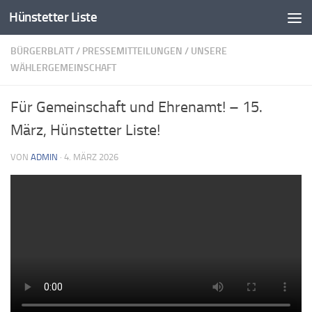
Hünstetter Liste
Zum Inhalt springen
BÜRGERBLATT
/
PRESSEMITTEILUNGEN
/
UNSERE
WÄHLERGEMEINSCHAFT
Für Gemeinschaft und Ehrenamt! – 15.
März, Hünstetter Liste!
VON
ADMIN
·
4. MÄRZ 2026