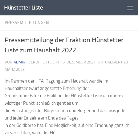
Hünstetter Liste
Zum Inhalt springen
PRESSEMITTEILUNGEN
Pressemitteilung der Fraktion Hünstetter
Liste zum Haushalt 2022
VON
ADMIN
· VERÖFFENTLICHT
16. DEZEMBER 2021
· AKTUALISIERT
28.
MÄRZ 2023
Im Rahmen der HFA-Tagung zum Haushalt war die im
Haushaltsentwurf angesetzte Erhöhung der
Grundsteuer B für die Fraktion der Hünstetter Liste ein enorm
wichtiger Punkt, schließlich geht es um
die Belastungen der Bürgerinnen und Bürger und das, was jede
und jeder Einzelne am Ende des Tages
in der Geldbörse hat. Eine Möglichkeit, auf eine Erhöhung gänzlich
zu verzichten, wäre der HüLi