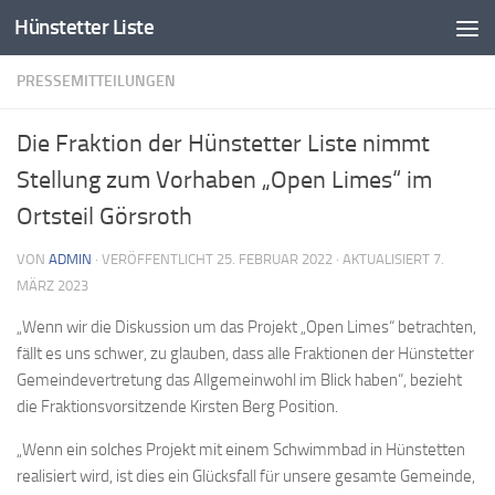
Hünstetter Liste
Zum Inhalt springen
PRESSEMITTEILUNGEN
Die Fraktion der Hünstetter Liste nimmt
Stellung zum Vorhaben „Open Limes“ im
Ortsteil Görsroth
VON
ADMIN
· VERÖFFENTLICHT
25. FEBRUAR 2022
· AKTUALISIERT
7.
MÄRZ 2023
„Wenn wir die Diskussion um das Projekt „Open Limes“ betrachten,
fällt es uns schwer, zu glauben, dass alle Fraktionen der Hünstetter
Gemeindevertretung das Allgemeinwohl im Blick haben“, bezieht
die Fraktionsvorsitzende Kirsten Berg Position.
„Wenn ein solches Projekt mit einem Schwimmbad in Hünstetten
realisiert wird, ist dies ein Glücksfall für unsere gesamte Gemeinde,