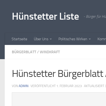
Zum Inhalt springen
Hünstetter Liste
- Bürger für H
Startseite
Über Uns
Politisches Wirken
Komm
BÜRGERBLATT
/
WINDKRAFT
Hünstetter Bürgerblat
VON
ADMIN
· VERÖFFENTLICHT
1. FEBRUAR 2023
· AKTUALISIERT