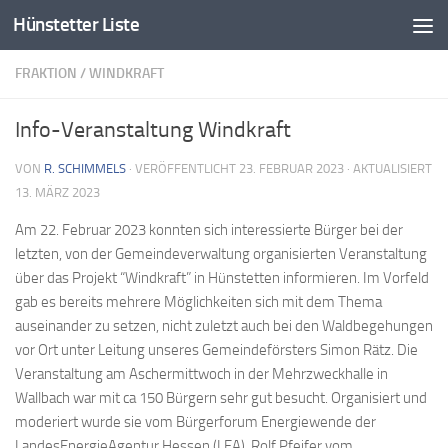
Hünstetter Liste
Zum Inhalt springen
FRAKTION
/
WINDKRAFT
Info-Veranstaltung Windkraft
VON
R. SCHIMMELS
· VERÖFFENTLICHT
23. FEBRUAR 2023
· AKTUALISIERT
13. MÄRZ 2023
Am 22. Februar 2023 konnten sich interessierte Bürger bei der
letzten, von der Gemeindeverwaltung organisierten Veranstaltung
über das Projekt “Windkraft” in Hünstetten informieren. Im Vorfeld
gab es bereits mehrere Möglichkeiten sich mit dem Thema
auseinander zu setzen, nicht zuletzt auch bei den Waldbegehungen
vor Ort unter Leitung unseres Gemeindeförsters Simon Rätz. Die
Veranstaltung am Aschermittwoch in der Mehrzweckhalle in
Wallbach war mit ca 150 Bürgern sehr gut besucht. Organisiert und
moderiert wurde sie vom Bürgerforum Energiewende der
LandesEnergieAgentur Hessen (LEA). Rolf Pfeifer vom