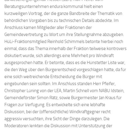
Beratungsunternehmen endura kommunal hielt einen
kurzweiligen Vortrag, der die ganze Bandbreite der Thematik von
behördlichen Vorgaben bis zu technischen Details abdeckte. Im
Anschluss kamen Mitglieder aller Fraktionen der
Gemeindevertretung zu Wort um ihre Stellungnahme abzugeben.
HüLi-Fraktionsmitglied Reinhold Schimmels betonte hierbei noch
einmal, dass das Thema innerhalb der Fraktion teilweise kontrovers
diskutiert wurde, sich allerdings eine Mehrheit pro Windkraft
ausgesprochen hatte. Er betonte, dass es die Hünstetter Liste war,
die den Weg über den Bürgerentscheid vorgeschlagen hatte, da für
eine solch weitreichende Entscheidung die Bürger mit
eingebunden sein sollten. Im Anschluss standen Herr Pfeifer,
Christopher Lüning von der LEA, Martin Schnell vom NABU Idstein,
Gemeindeförster Simon Rätz, sowie Bürgermeister Jan Kraus für
Fragen zur Verfügung. Es entwickelte sich eine lebhafte
Diskussion, bei der (offensichtliche) Windkraftgegner recht
aggressiv versuchten, ihre Sicht der Dinge darzulegen. Die
Moderatoren lenkten die Diskussion mit Unterstützung der