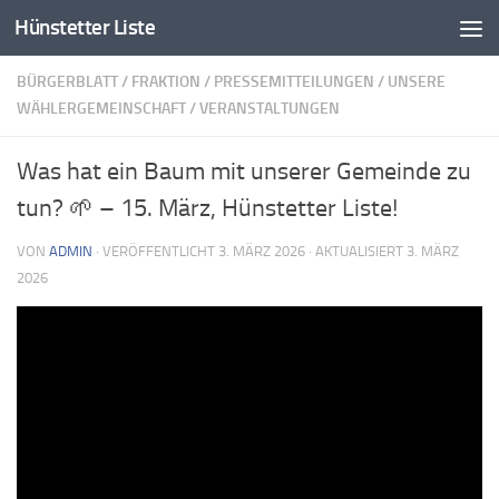
Hünstetter Liste
Zum Inhalt springen
BÜRGERBLATT
/
FRAKTION
/
PRESSEMITTEILUNGEN
/
UNSERE
WÄHLERGEMEINSCHAFT
/
VERANSTALTUNGEN
Was hat ein Baum mit unserer Gemeinde zu
tun? 🌱 – 15. März, Hünstetter Liste!
VON
ADMIN
· VERÖFFENTLICHT
3. MÄRZ 2026
· AKTUALISIERT
3. MÄRZ
2026