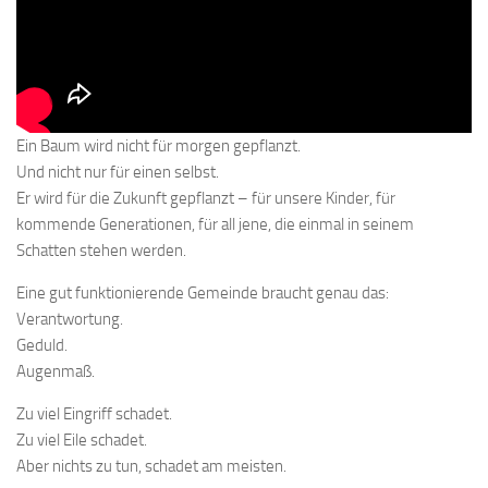
Ein Baum wird nicht für morgen gepflanzt.
Und nicht nur für einen selbst.
Er wird für die Zukunft gepflanzt – für unsere Kinder, für
kommende Generationen, für all jene, die einmal in seinem
Schatten stehen werden.
Eine gut funktionierende Gemeinde braucht genau das:
Verantwortung.
Geduld.
Augenmaß.
Zu viel Eingriff schadet.
Zu viel Eile schadet.
Aber nichts zu tun, schadet am meisten.